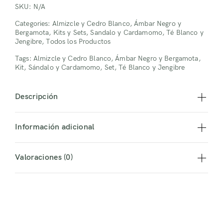
Jabón
SKU:
N/A
Sólido
Categories:
Almizcle y Cedro Blanco
,
Ámbar Negro y
Bergamota
,
Kits y Sets
,
Sandalo y Cardamomo
,
Té Blanco y
quantity
Jengibre
,
Todos los Productos
Tags:
Almizcle y Cedro Blanco
,
Ámbar Negro y Bergamota
,
Kit
,
Sándalo y Cardamomo
,
Set
,
Té Blanco y Jengibre
Descripción
Información adicional
Valoraciones (0)
Iniciar sesión