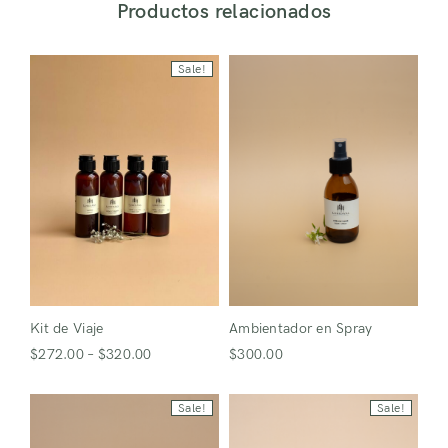
Productos relacionados
Recuerdame
¿Perdiste tu contraseña?
Sale!
¿No tienes una cuenta?
Registro
Kit de Viaje
Ambientador en Spray
$
272.00
–
$
320.00
$
300.00
Sale!
Sale!