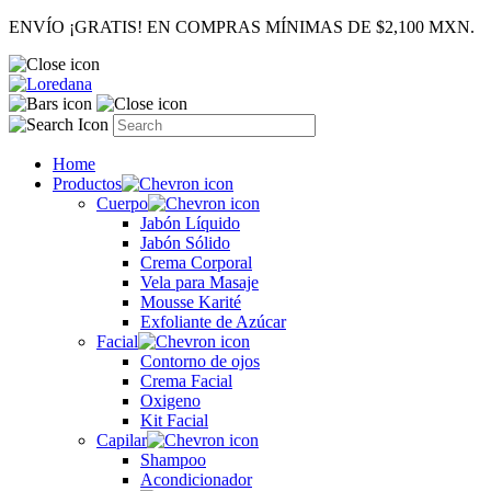
ENVÍO ¡GRATIS! EN COMPRAS MÍNIMAS DE $2,100 MXN.
Home
Productos
Cuerpo
Jabón Líquido
Jabón Sólido
Crema Corporal
Vela para Masaje
Mousse Karité
Exfoliante de Azúcar
Facial
Contorno de ojos
Crema Facial
Oxigeno
Kit Facial
Capilar
Shampoo
Acondicionador