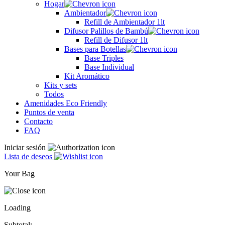
Hogar
Ambientador
Refill de Ambientador 1lt
Difusor Palillos de Bambú
Refill de Difusor 1lt
Bases para Botellas
Base Triples
Base Individual
Kit Aromático
Kits y sets
Todos
Amenidades Eco Friendly
Puntos de venta
Contacto
FAQ
Iniciar sesión
Lista de deseos
Your Bag
Loading
Subtotal: