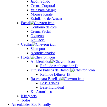
Jabón Sólido
Crema Corporal
Vela para Masaje
Mousse Karité
Exfoliante de Azúcar
Facial
Contorno de ojos
Crema Facial
Oxigeno
Kit Facial
Capilar
Shampoo
Acondicionador
Hogar
Ambientador
Refill de Ambientador 1lt
Difusor Palillos de Bambú
Refill de Difusor 1lt
Bases para Botellas
Base Triples
Base Individual
Kit Aromático
Kits y sets
Todos
Amenidades Eco Friendly