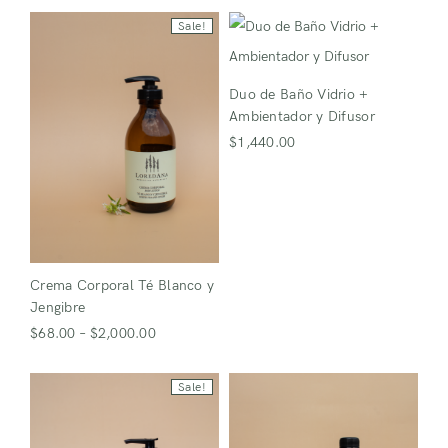
Sale!
Recuerdame
¿Perdiste tu contraseña?
Duo de Baño Vidrio +
Ambientador y Difusor
$
1,440.00
¿No tienes una cuenta?
Registro
Crema Corporal Té Blanco y
Jengibre
$
68.00
–
$
2,000.00
Sale!