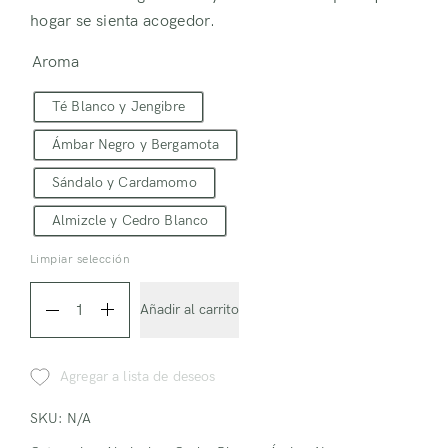
hogar se sienta acogedor.
Aroma
Té Blanco y Jengibre
Ámbar Negro y Bergamota
Sándalo y Cardamomo
Almizcle y Cedro Blanco
Limpiar selección
Difusor
Añadir al carrito
Palillos
de
Agregar a lista de deseos
Bambú
quantity
SKU:
N/A