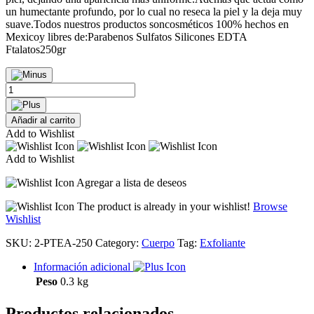
un humectante profundo, por lo cual no reseca la piel y la deja muy
suave.Todos nuestros productos soncosméticos 100% hechos en
Mexicoy libres de:Parabenos Sulfatos Silicones EDTA
Ftalatos250gr
Exfoliante
de
Azúcar
Añadir al carrito
quantity
Add to Wishlist
Add to Wishlist
Agregar a lista de deseos
The product is already in your wishlist!
Browse
Wishlist
SKU:
2-PTEA-250
Category:
Cuerpo
Tag:
Exfoliante
Información adicional
Peso
0.3 kg
Productos relacionados