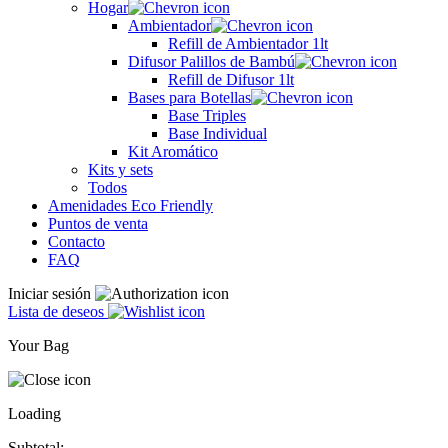
Hogar
Ambientador
Refill de Ambientador 1lt
Difusor Palillos de Bambú
Refill de Difusor 1lt
Bases para Botellas
Base Triples
Base Individual
Kit Aromático
Kits y sets
Todos
Amenidades Eco Friendly
Puntos de venta
Contacto
FAQ
Iniciar sesión
Lista de deseos
Your Bag
Loading
Subtotal: