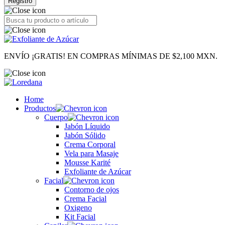
Registro
ENVÍO ¡GRATIS! EN COMPRAS MÍNIMAS DE $2,100 MXN.
Home
Productos
Cuerpo
Jabón Líquido
Jabón Sólido
Crema Corporal
Vela para Masaje
Mousse Karité
Exfoliante de Azúcar
Facial
Contorno de ojos
Crema Facial
Oxigeno
Kit Facial