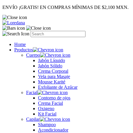
ENVÍO ¡GRATIS! EN COMPRAS MÍNIMAS DE $2,100 MXN.
Home
Productos
Cuerpo
Jabón Líquido
Jabón Sólido
Crema Corporal
Vela para Masaje
Mousse Karité
Exfoliante de Azúcar
Facial
Contorno de ojos
Crema Facial
Oxigeno
Kit Facial
Capilar
Shampoo
Acondicionador