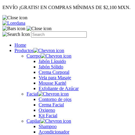
ENVÍO ¡GRATIS! EN COMPRAS MÍNIMAS DE $2,100 MXN.
Home
Productos
Cuerpo
Jabón Líquido
Jabón Sólido
Crema Corporal
Vela para Masaje
Mousse Karité
Exfoliante de Azúcar
Facial
Contorno de ojos
Crema Facial
Oxigeno
Kit Facial
Capilar
Shampoo
Acondicionador