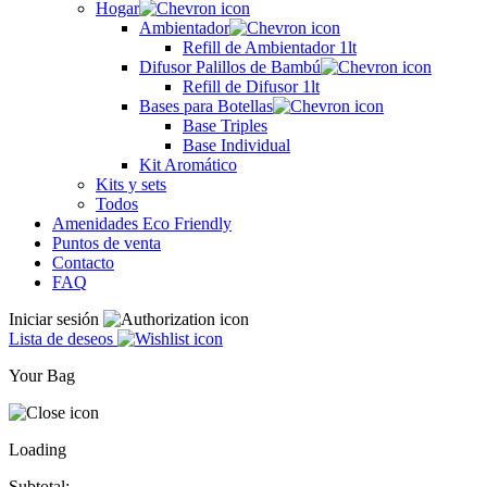
Hogar
Ambientador
Refill de Ambientador 1lt
Difusor Palillos de Bambú
Refill de Difusor 1lt
Bases para Botellas
Base Triples
Base Individual
Kit Aromático
Kits y sets
Todos
Amenidades Eco Friendly
Puntos de venta
Contacto
FAQ
Iniciar sesión
Lista de deseos
Your Bag
Loading
Subtotal: