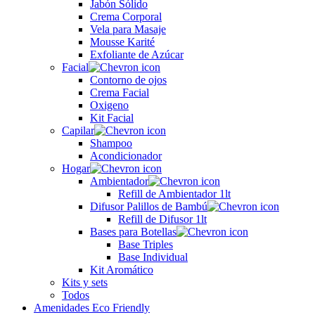
Jabón Sólido
Crema Corporal
Vela para Masaje
Mousse Karité
Exfoliante de Azúcar
Facial
Contorno de ojos
Crema Facial
Oxigeno
Kit Facial
Capilar
Shampoo
Acondicionador
Hogar
Ambientador
Refill de Ambientador 1lt
Difusor Palillos de Bambú
Refill de Difusor 1lt
Bases para Botellas
Base Triples
Base Individual
Kit Aromático
Kits y sets
Todos
Amenidades Eco Friendly