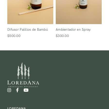
Difusor Palillos de Bambú
Ambientador en Spray
$
500.00
$
300.00
LOREDANA