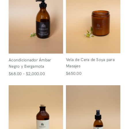
Recuerdame
¿Perdiste tu contraseña?
¿No tienes una cuenta?
Registro
Vela de Cera de Soya para
Acondicionador Ámbar
Masajes
Negro y Bergamota
$
650.00
$
68.00
–
$
2,000.00