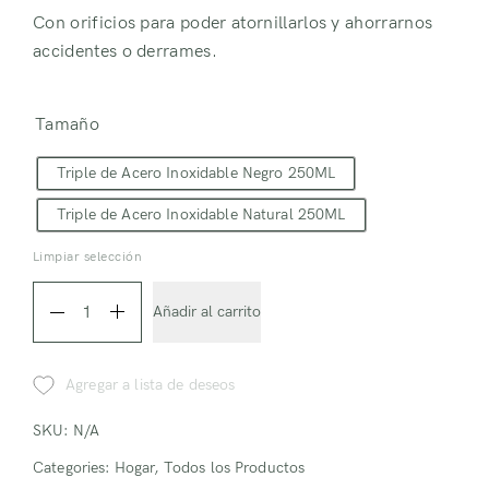
Con orificios para poder atornillarlos y ahorrarnos
accidentes o derrames.
Tamaño
Triple de Acero Inoxidable Negro 250ML
Triple de Acero Inoxidable Natural 250ML
Limpiar selección
Bases
Añadir al carrito
Triple
para
Agregar a lista de deseos
botellas
quantity
SKU:
N/A
Categories:
Hogar
,
Todos los Productos