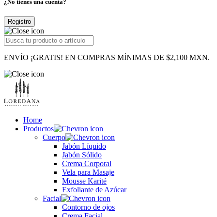
¿No tienes una cuenta?
Registro
ENVÍO ¡GRATIS! EN COMPRAS MÍNIMAS DE $2,100 MXN.
Home
Productos
Cuerpo
Jabón Líquido
Jabón Sólido
Crema Corporal
Vela para Masaje
Mousse Karité
Exfoliante de Azúcar
Facial
Contorno de ojos
Crema Facial