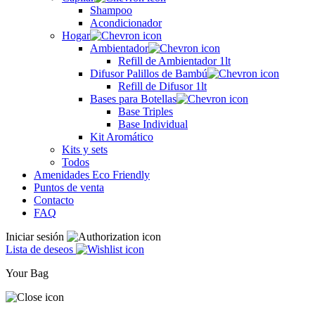
Shampoo
Acondicionador
Hogar
Ambientador
Refill de Ambientador 1lt
Difusor Palillos de Bambú
Refill de Difusor 1lt
Bases para Botellas
Base Triples
Base Individual
Kit Aromático
Kits y sets
Todos
Amenidades Eco Friendly
Puntos de venta
Contacto
FAQ
Iniciar sesión
Lista de deseos
Your Bag