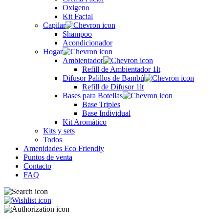
Oxigeno
Kit Facial
Capilar
Shampoo
Acondicionador
Hogar
Ambientador
Refill de Ambientador 1lt
Difusor Palillos de Bambú
Refill de Difusor 1lt
Bases para Botellas
Base Triples
Base Individual
Kit Aromático
Kits y sets
Todos
Amenidades Eco Friendly
Puntos de venta
Contacto
FAQ