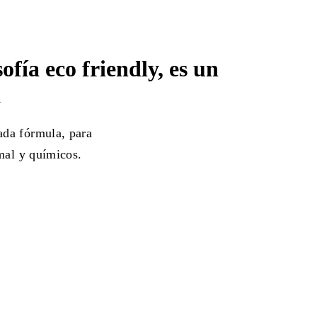
fía eco friendly, es un
a
ada fórmula, para
imal y químicos.