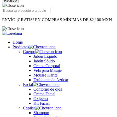
Registro
ENVÍO ¡GRATIS! EN COMPRAS MÍNIMAS DE $2,100 MXN.
Home
Productos
Cuerpo
Jabón Líquido
Jabón Sólido
Crema Corporal
Vela para Masaje
Mousse Karité
Exfoliante de Azúcar
Facial
Contorno de ojos
Crema Facial
Oxigeno
Kit Facial
Capilar
Shampoo