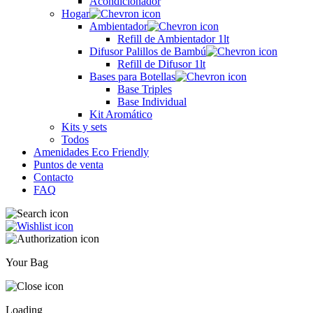
Acondicionador
Hogar
Ambientador
Refill de Ambientador 1lt
Difusor Palillos de Bambú
Refill de Difusor 1lt
Bases para Botellas
Base Triples
Base Individual
Kit Aromático
Kits y sets
Todos
Amenidades Eco Friendly
Puntos de venta
Contacto
FAQ
Your Bag
Loading