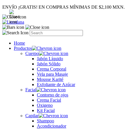
ENVÍO ¡GRATIS! EN COMPRAS MÍNIMAS DE $2,100 MXN.
Home
Productos
Cuerpo
Jabón Líquido
Jabón Sólido
Crema Corporal
Vela para Masaje
Mousse Karité
Exfoliante de Azúcar
Facial
Contorno de ojos
Crema Facial
Oxigeno
Kit Facial
Capilar
Shampoo
Acondicionador