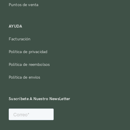
Puntos de venta
Iniciar sesión
AYUDA
Facturación
Política de privacidad
Política de reembolsos
Recuerdame
¿Perdiste tu contraseña?
Política de envíos
¿No tienes una cuenta?
Suscríbete A Nuestro NewsLetter
Registro