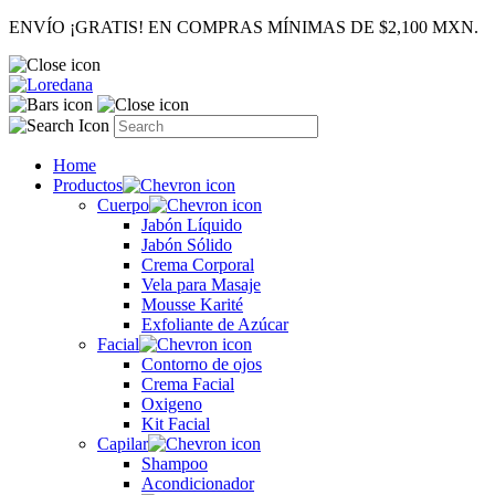
ENVÍO ¡GRATIS! EN COMPRAS MÍNIMAS DE $2,100 MXN.
Home
Productos
Cuerpo
Jabón Líquido
Jabón Sólido
Crema Corporal
Vela para Masaje
Mousse Karité
Exfoliante de Azúcar
Facial
Contorno de ojos
Crema Facial
Oxigeno
Kit Facial
Capilar
Shampoo
Acondicionador