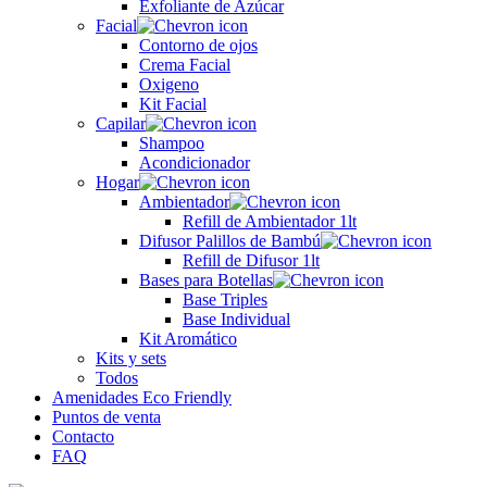
Exfoliante de Azúcar
Facial
Contorno de ojos
Crema Facial
Oxigeno
Kit Facial
Capilar
Shampoo
Acondicionador
Hogar
Ambientador
Refill de Ambientador 1lt
Difusor Palillos de Bambú
Refill de Difusor 1lt
Bases para Botellas
Base Triples
Base Individual
Kit Aromático
Kits y sets
Todos
Amenidades Eco Friendly
Puntos de venta
Contacto
FAQ