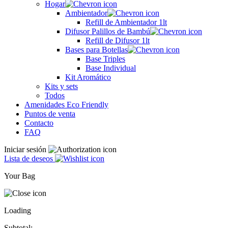
Hogar
Ambientador
Refill de Ambientador 1lt
Difusor Palillos de Bambú
Refill de Difusor 1lt
Bases para Botellas
Base Triples
Base Individual
Kit Aromático
Kits y sets
Todos
Amenidades Eco Friendly
Puntos de venta
Contacto
FAQ
Iniciar sesión
Lista de deseos
Your Bag
Loading
Subtotal: