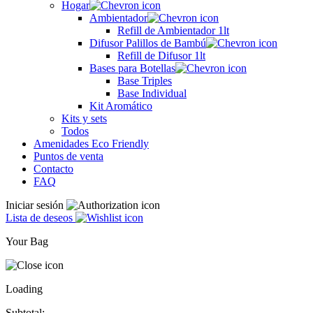
Hogar
Ambientador
Refill de Ambientador 1lt
Difusor Palillos de Bambú
Refill de Difusor 1lt
Bases para Botellas
Base Triples
Base Individual
Kit Aromático
Kits y sets
Todos
Amenidades Eco Friendly
Puntos de venta
Contacto
FAQ
Iniciar sesión
Lista de deseos
Your Bag
Loading
Subtotal: