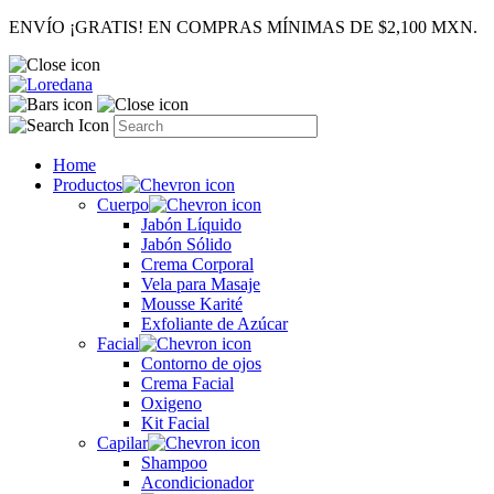
ENVÍO ¡GRATIS! EN COMPRAS MÍNIMAS DE $2,100 MXN.
Home
Productos
Cuerpo
Jabón Líquido
Jabón Sólido
Crema Corporal
Vela para Masaje
Mousse Karité
Exfoliante de Azúcar
Facial
Contorno de ojos
Crema Facial
Oxigeno
Kit Facial
Capilar
Shampoo
Acondicionador