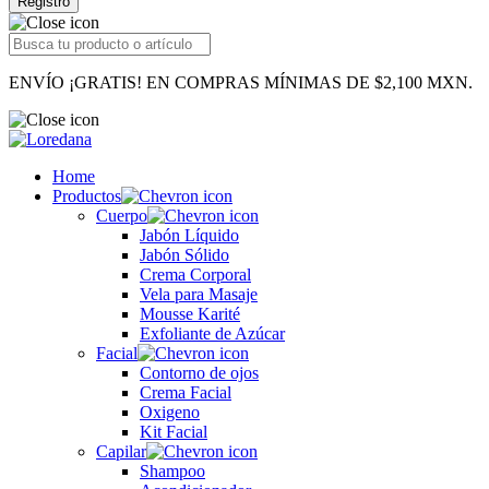
Registro
ENVÍO ¡GRATIS! EN COMPRAS MÍNIMAS DE $2,100 MXN.
Home
Productos
Cuerpo
Jabón Líquido
Jabón Sólido
Crema Corporal
Vela para Masaje
Mousse Karité
Exfoliante de Azúcar
Facial
Contorno de ojos
Crema Facial
Oxigeno
Kit Facial
Capilar
Shampoo