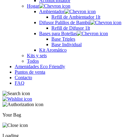
Acondicionador
Hogar
Ambientador
Refill de Ambientador 1lt
Difusor Palillos de Bambú
Refill de Difusor 1lt
Bases para Botellas
Base Triples
Base Individual
Kit Aromático
Kits y sets
Todos
Amenidades Eco Friendly
Puntos de venta
Contacto
FAQ
Your Bag
Loading