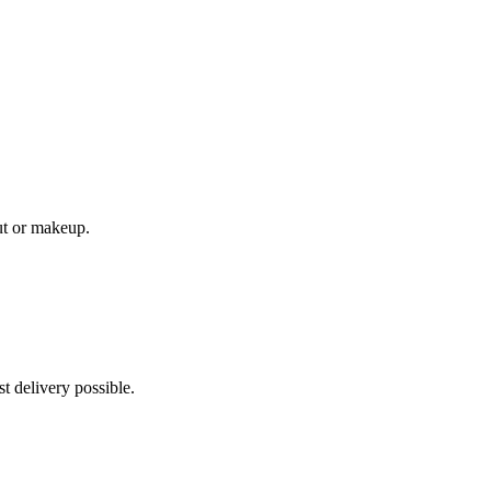
cut or makeup.
st delivery possible.