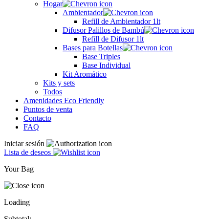
Hogar
Ambientador
Refill de Ambientador 1lt
Difusor Palillos de Bambú
Refill de Difusor 1lt
Bases para Botellas
Base Triples
Base Individual
Kit Aromático
Kits y sets
Todos
Amenidades Eco Friendly
Puntos de venta
Contacto
FAQ
Iniciar sesión
Lista de deseos
Your Bag
Loading
Subtotal: