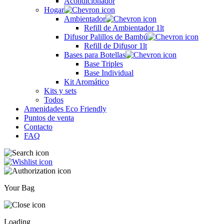
Acondicionador
Hogar
Ambientador
Refill de Ambientador 1lt
Difusor Palillos de Bambú
Refill de Difusor 1lt
Bases para Botellas
Base Triples
Base Individual
Kit Aromático
Kits y sets
Todos
Amenidades Eco Friendly
Puntos de venta
Contacto
FAQ
Your Bag
Loading