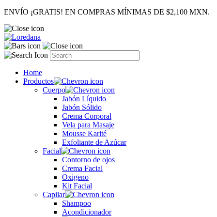
ENVÍO ¡GRATIS! EN COMPRAS MÍNIMAS DE $2,100 MXN.
Home
Productos
Cuerpo
Jabón Líquido
Jabón Sólido
Crema Corporal
Vela para Masaje
Mousse Karité
Exfoliante de Azúcar
Facial
Contorno de ojos
Crema Facial
Oxigeno
Kit Facial
Capilar
Shampoo
Acondicionador