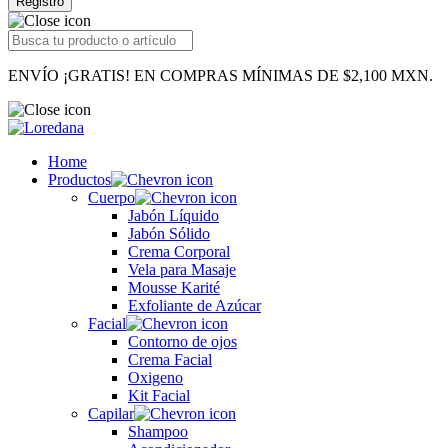
Registro
ENVÍO ¡GRATIS! EN COMPRAS MÍNIMAS DE $2,100 MXN.
Home
Productos
Cuerpo
Jabón Líquido
Jabón Sólido
Crema Corporal
Vela para Masaje
Mousse Karité
Exfoliante de Azúcar
Facial
Contorno de ojos
Crema Facial
Oxigeno
Kit Facial
Capilar
Shampoo