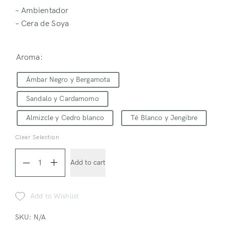
– Ambientador
– Cera de Soya
Aroma:
Ámbar Negro y Bergamota
Sandalo y Cardamomo
Almizcle y Cedro blanco
Té Blanco y Jengibre
Clear Selection
Kit
Add to cart
Aromático
quantity
Add to Wishlist
SKU:
N/A