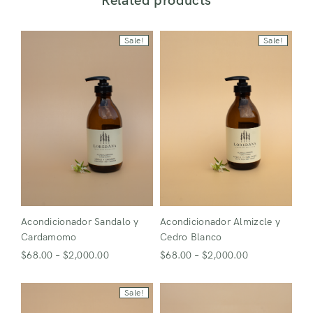
Related products
Sale!
Sale!
Remember Me
Lost Password?
Don’t have an account?
Register
Acondicionador Sandalo y
Acondicionador Almizcle y
Cardamomo
Cedro Blanco
$
68.00
–
$
2,000.00
$
68.00
–
$
2,000.00
Sale!